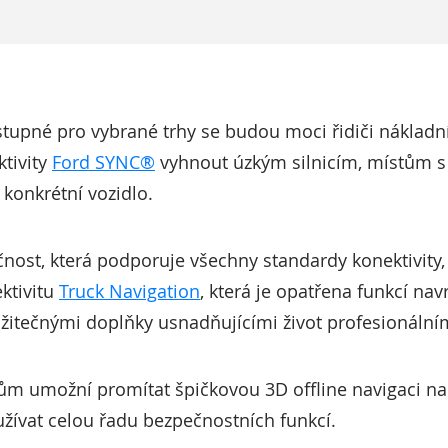
ostupné pro vybrané trhy se budou moci řidiči nákladn
ktivity
Ford SYNC®
vyhnout úzkým silnicím, místům s
 konkrétní vozidlo.
ečnost, která podporuje všechny standardy konektivity,
ktivitu
Truck Navigation
, která je opatřena funkcí na
žitečnými doplňky usnadňujícími život profesionální
lům umožní promítat špičkovou 3D offline navigaci na
žívat celou řadu bezpečnostních funkcí.