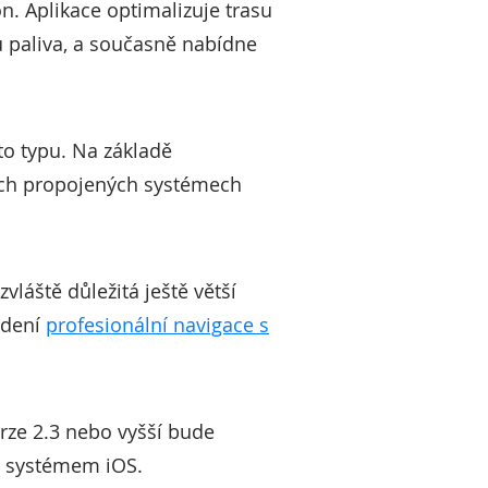
. Aplikace optimalizuje trasu
u paliva, a současně nabídne
to typu. Na základě
ích propojených systémech
vláště důležitá ještě větší
edení
profesionální navigace s
erze 2.3 nebo vyšší bude
se systémem iOS.