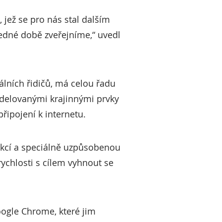
 jež se pro nás stal dalším
ledné době zveřejníme,“ uvedl
álních řidičů, má celou řadu
odelovanými krajinnými prvky
řipojení k internetu.
nkcí a speciálně uzpůsobenou
ychlosti s cílem vyhnout se
ogle Chrome, které jim