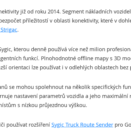
ektivity již od roku 2014. Segment nákladních vozidel,
počet příležitostí v oblasti konektivity, které v doh
 Strigac
.
Sygic, kterou denně používá více než milion profesion
ligentních funkcí. Plnohodnotné offline mapy s 3D m
 orientaci lze používat i v odlehlých oblastech bez p
avanů se mohou spolehnout na několik specifických fu
hrnuje nastavení parametrů vozidla a jeho maximální r
ístům s nízkou průjezdnou výškou.
či používat rozšíření
Sygic Truck Route Sender
pro Go