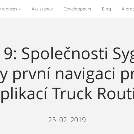
treprises
Assistance
Développeurs
Blog
À pro
: Společnosti Syg
ly první navigaci 
aplikací Truck Rout
25. 02. 2019