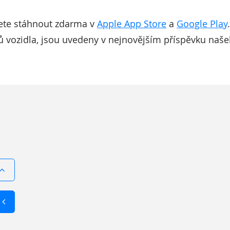
žete stáhnout zdarma v
Apple App Store
a
Google Play
rů vozidla, jsou uvedeny v nejnovějším příspěvku naš