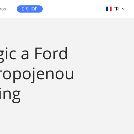
pos
E-SHOP
FR
ic a Ford
propojenou
ing