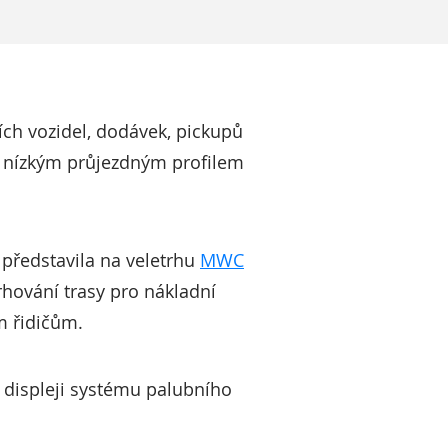
ích vozidel, dodávek, pickupů
 nízkým průjezdným profilem
 představila na veletrhu
MWC
vrhování trasy pro nákladní
m řidičům.
 displeji systému palubního