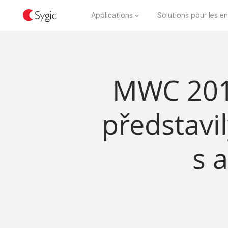
Applications
Solutions pour les en
MWC 2019
představi
s 