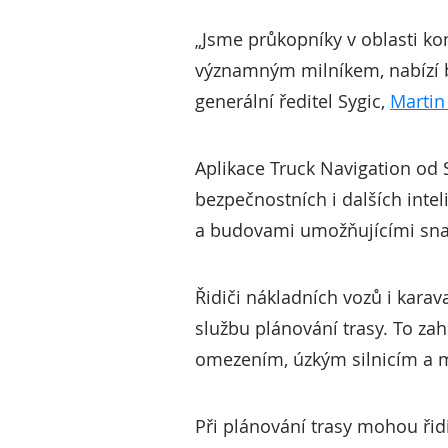
„Jsme průkopníky v oblasti kon
významným milníkem, nabízí bez
generální ředitel Sygic,
Martin
Aplikace Truck Navigation od 
bezpečnostních i dalších inte
a budovami umožňujícími snazší
Řidiči nákladních vozů i kar
službu plánování trasy. To za
omezením, úzkým silnicím a m
Při plánování trasy mohou řidi