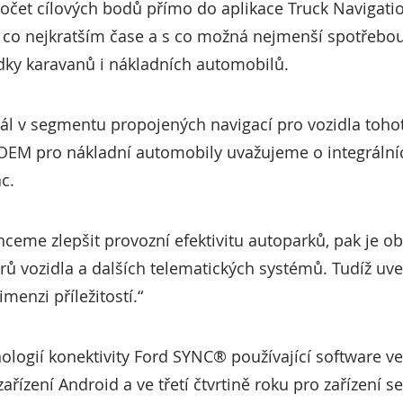
čet cílových bodů přímo do aplikace Truck Navigation
 v co nejkratším čase a s co možná nejmenší spotřebo
ky karavanů i nákladních automobilů.
ál v segmentu propojených navigací pro vozidla toho
 OEM pro nákladní automobily uvažujeme o integráln
ac.
eme zlepšit provozní efektivitu autoparků, pak je obz
rů vozidla a dalších telematických systémů. Tudíž uv
enzi příležitostí.“
nologií konektivity Ford SYNC® používající software v
řízení Android a ve třetí čtvrtině roku pro zařízení 