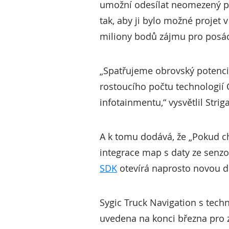
umožní odesílat neomezený po
tak, aby ji bylo možné projet
miliony bodů zájmu pro posád
„Spatřujeme obrovský potenci
rostoucího počtu technologií
infotainmentu,“ vysvětlil Strig
A k tomu dodává, že „Pokud chc
integrace map s daty ze senzo
SDK
otevírá naprosto novou dim
Sygic Truck Navigation s tech
uvedena na konci března pro za