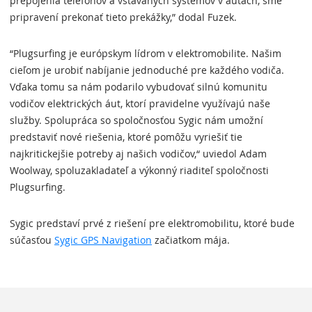
prepojenia telefónov a vstavaných systémov v autách, sme
pripravení prekonať tieto prekážky,” dodal Fuzek.
“Plugsurfing je európskym lídrom v elektromobilite. Našim
cieľom je urobiť nabíjanie jednoduché pre každého vodiča.
Vďaka tomu sa nám podarilo vybudovať silnú komunitu
vodičov elektrických áut, ktorí pravidelne využívajú naše
služby. Spolupráca so spoločnosťou Sygic nám umožní
predstaviť nové riešenia, ktoré pomôžu vyriešiť tie
najkritickejšie potreby aj našich vodičov,“ uviedol Adam
Woolway, spoluzakladateľ a výkonný riaditeľ spoločnosti
Plugsurfing.
Sygic predstaví prvé z riešení pre elektromobilitu, ktoré bude
súčasťou
Sygic GPS Navigation
začiatkom mája.