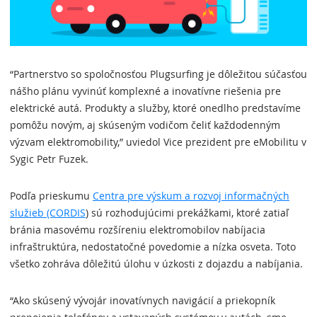
“Partnerstvo so spoločnosťou Plugsurfing je dôležitou súčasťou
nášho plánu vyvinúť komplexné a inovatívne riešenia pre
elektrické autá. Produkty a služby, ktoré onedlho predstavíme
pomôžu novým, aj skúseným vodičom čeliť každodenným
výzvam elektromobility,” uviedol Vice prezident pre eMobilitu v
Sygic Petr Fuzek.
Podľa prieskumu
Centra pre výskum a rozvoj informačných
služieb (CORDIS
) sú rozhodujúcimi prekážkami, ktoré zatiaľ
bránia masovému rozšíreniu elektromobilov nabíjacia
infraštruktúra, nedostatočné povedomie a nízka osveta. Toto
všetko zohráva dôležitú úlohu v úzkosti z dojazdu a nabíjania.
“Ako skúsený vývojár inovatívnych navigácií a priekopník