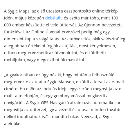
A Sygic Maps, az első utazásra összpontosító online térkép
idén, május közepén
debütált
, és azóta már több, mint 100
000 ember készítette el vele útitervét. Az újonnan bevezetett
funkcióval, az Online Útvonaltervezővel pedig még egy
dimenziót kap a szolgáltatás. Az autóvezetők, akik valószínűleg
a legjobban értékelni fogják az újítást, most kényelmesen,
otthon megtervezhetik az útvonalukat, és elküldhetik
mobiljukra, vagy megoszthatják másokkal.
,,A gyakorlatban ez úgy néz ki, hogy miután a felhasználó
megtervezte az utat a Sygic Mapsen, elküldi a tervet az e-mail
címére. Ha eljön az indulás ideje, egyszerűen megnyitja az e-
mailt a telefonján, és egy gombnyomással megkezdi a
navigációt. A Sygic GPS-Navigáció alkalmazás automatikusan
megnyitja az útitervet, így a vezető és utasai minden további
nélkül indulhatnak is.” – mondta Lukas Nevosad, a Sygic
alelnöke.