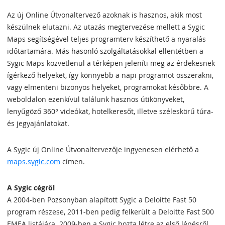
Az új Online Útvonaltervező azoknak is hasznos, akik most
készülnek elutazni. Az utazás megtervezése mellett a Sygic
Maps segítségével teljes programterv készíthető a nyaralás
időtartamára. Más hasonló szolgáltatásokkal ellentétben a
Sygic Maps közvetlenül a térképen jeleníti meg az érdekesnek
ígérkező helyeket, így könnyebb a napi programot összerakni,
vagy elmenteni bizonyos helyeket, programokat későbbre. A
weboldalon ezenkívül találunk hasznos útikönyveket,
lenyűgöző 360° videókat, hotelkeresőt, illetve széleskörű túra-
és jegyajánlatokat.
A Sygic új Online Útvonaltervezője ingyenesen elérhető a
maps.sygic.com
címen.
A Sygic cégről
A 2004-ben Pozsonyban alapított Sygic a Deloitte Fast 50
program részese, 2011-ben pedig felkerült a Deloitte Fast 500
EMEA listájára. 2009-ben a Sygic hozta létre az első lépésről