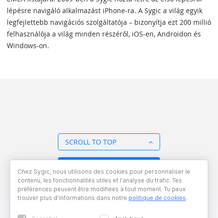
lépésre navigáló alkalmazást iPhone-ra. A Sygic a világ egyik
legfejlettebb navigációs szolgáltatója – bizonyítja ezt 200 millió
felhasználója a világ minden részéről, iOS-en, Androidon és
Windows-on.
SCROLL TO TOP
BACK TO OVERVIEW
Chez Sygic, nous utilisons des cookies pour personnaliser le
contenu, les fonctionnalités utiles et l'analyse du trafic. Tes
préférences peuvent être modifiées à tout moment. Tu peux
trouver plus d'informations dans notre
politique de cookies
.