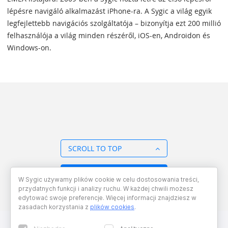
lépésre navigáló alkalmazást iPhone-ra. A Sygic a világ egyik
legfejlettebb navigációs szolgáltatója – bizonyítja ezt 200 millió
felhasználója a világ minden részéről, iOS-en, Androidon és
Windows-on.
SCROLL TO TOP
BACK TO OVERVIEW
W Sygic używamy plików cookie w celu dostosowania treści,
przydatnych funkcji i analizy ruchu. W każdej chwili możesz
edytować swoje preferencje. Więcej informacji znajdziesz w
zasadach korzystania z
plików cookies
.