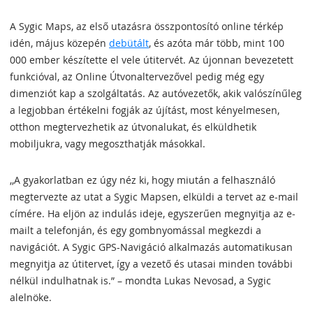
A Sygic Maps, az első utazásra összpontosító online térkép
idén, május közepén
debütált
, és azóta már több, mint 100
000 ember készítette el vele útitervét. Az újonnan bevezetett
funkcióval, az Online Útvonaltervezővel pedig még egy
dimenziót kap a szolgáltatás. Az autóvezetők, akik valószínűleg
a legjobban értékelni fogják az újítást, most kényelmesen,
otthon megtervezhetik az útvonalukat, és elküldhetik
mobiljukra, vagy megoszthatják másokkal.
,,A gyakorlatban ez úgy néz ki, hogy miután a felhasználó
megtervezte az utat a Sygic Mapsen, elküldi a tervet az e-mail
címére. Ha eljön az indulás ideje, egyszerűen megnyitja az e-
mailt a telefonján, és egy gombnyomással megkezdi a
navigációt. A Sygic GPS-Navigáció alkalmazás automatikusan
megnyitja az útitervet, így a vezető és utasai minden további
nélkül indulhatnak is.” – mondta Lukas Nevosad, a Sygic
alelnöke.