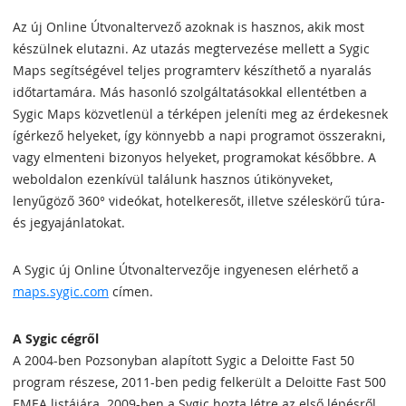
Az új Online Útvonaltervező azoknak is hasznos, akik most
készülnek elutazni. Az utazás megtervezése mellett a Sygic
Maps segítségével teljes programterv készíthető a nyaralás
időtartamára. Más hasonló szolgáltatásokkal ellentétben a
Sygic Maps közvetlenül a térképen jeleníti meg az érdekesnek
ígérkező helyeket, így könnyebb a napi programot összerakni,
vagy elmenteni bizonyos helyeket, programokat későbbre. A
weboldalon ezenkívül találunk hasznos útikönyveket,
lenyűgöző 360° videókat, hotelkeresőt, illetve széleskörű túra-
és jegyajánlatokat.
A Sygic új Online Útvonaltervezője ingyenesen elérhető a
maps.sygic.com
címen.
A Sygic cégről
A 2004-ben Pozsonyban alapított Sygic a Deloitte Fast 50
program részese, 2011-ben pedig felkerült a Deloitte Fast 500
EMEA listájára. 2009-ben a Sygic hozta létre az első lépésről