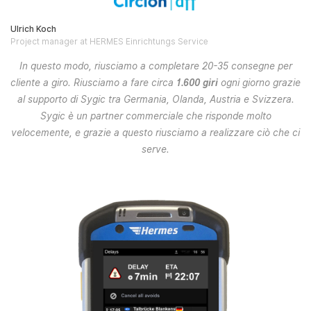
Ulrich Koch
Project manager at HERMES Einrichtungs Service
In questo modo, riusciamo a completare 20-35 consegne per
cliente a giro. Riusciamo a fare circa
1.600 giri
ogni giorno grazie
al supporto di Sygic tra Germania, Olanda, Austria e Svizzera.
Sygic è un partner commerciale che risponde molto
velocemente, e grazie a questo riusciamo a realizzare ciò che ci
serve.