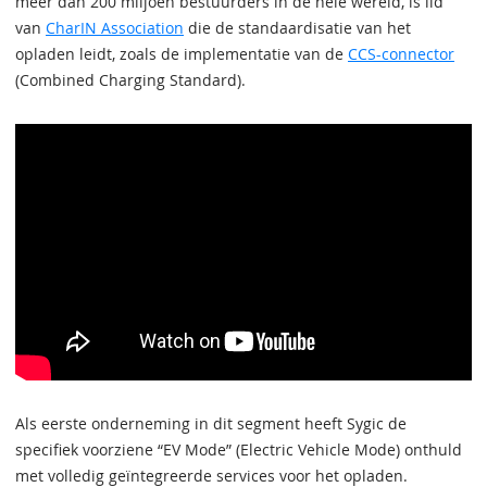
meer dan 200 miljoen bestuurders in de hele wereld, is lid
van
CharIN Association
die de standaardisatie van het
opladen leidt, zoals de implementatie van de
CCS-connector
(Combined Charging Standard).
Als eerste onderneming in dit segment heeft Sygic de
specifiek voorziene “EV Mode” (Electric Vehicle Mode) onthuld
met volledig geïntegreerde services voor het opladen.