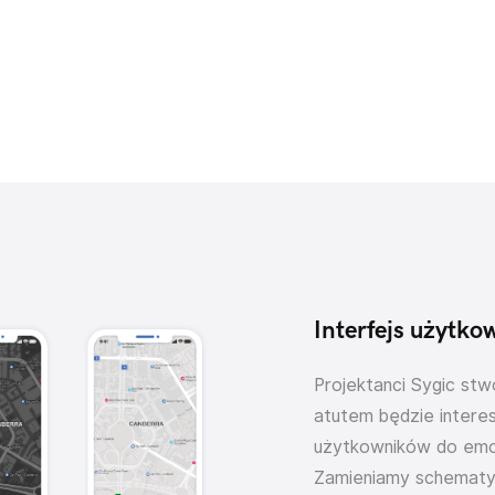
Interfejs użytko
Projektanci Sygic stw
atutem będzie interes
użytkowników do emocj
Zamieniamy schematy r