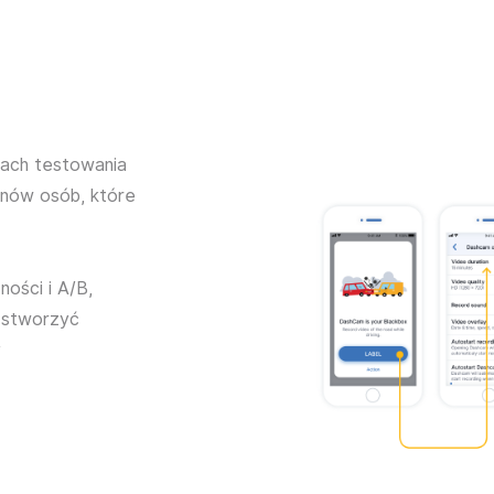
tach testowania
onów osób, które
ości i A/B,
 stworzyć
y