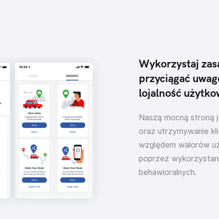
Wykorzystaj zasa
przyciągać uwag
lojalność użytk
Naszą mocną stroną j
oraz utrzymywanie kl
względem walorów uż
poprzez wykorzystani
behawioralnych.