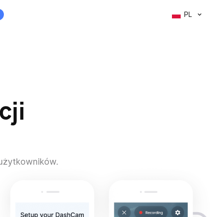
PL
cji
 użytkowników.