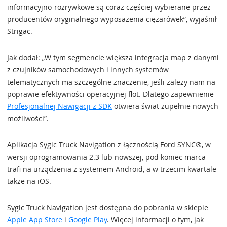
informacyjno-rozrywkowe są coraz częściej wybierane przez
producentów oryginalnego wyposażenia ciężarówek”, wyjaśnił
Strigac.
Jak dodał: „W tym segmencie większa integracja map z danymi
z czujników samochodowych i innych systemów
telematycznych ma szczególne znaczenie, jeśli zależy nam na
poprawie efektywności operacyjnej flot. Dlatego zapewnienie
Profesjonalnej Nawigacji z SDK
otwiera świat zupełnie nowych
możliwości”.
Aplikacja Sygic Truck Navigation z łącznością Ford SYNC®, w
wersji oprogramowania 2.3 lub nowszej, pod koniec marca
trafi na urządzenia z systemem Android, a w trzecim kwartale
także na iOS.
Sygic Truck Navigation jest dostępna do pobrania w sklepie
Apple App Store
i
Google Play
. Więcej informacji o tym, jak