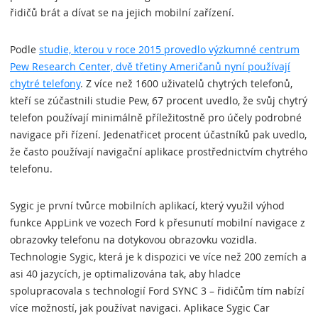
řidičů brát a dívat se na jejich mobilní zařízení.
Podle
studie, kterou v roce 2015 provedlo výzkumné centrum
Pew Research Center, dvě třetiny Američanů nyní používají
chytré telefony
. Z více než 1600 uživatelů chytrých telefonů,
kteří se zúčastnili studie Pew, 67 procent uvedlo, že svůj chytrý
telefon používají minimálně příležitostně pro účely podrobné
navigace při řízení. Jedenatřicet procent účastníků pak uvedlo,
že často používají navigační aplikace prostřednictvím chytrého
telefonu.
Sygic je první tvůrce mobilních aplikací, který využil výhod
funkce AppLink ve vozech Ford k přesunutí mobilní navigace z
obrazovky telefonu na dotykovou obrazovku vozidla.
Technologie Sygic, která je k dispozici ve více než 200 zemích a
asi 40 jazycích, je optimalizována tak, aby hladce
spolupracovala s technologií Ford SYNC 3 – řidičům tím nabízí
více možností, jak používat navigaci. Aplikace Sygic Car