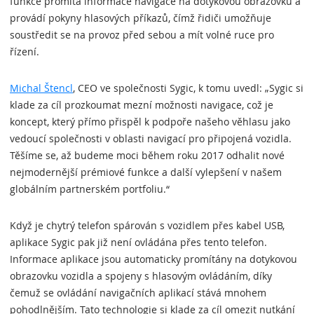
funkce promítá informace navigace na dotykovou obrazovku a
provádí pokyny hlasových příkazů, čímž řidiči umožňuje
soustředit se na provoz před sebou a mít volné ruce pro
řízení.
Michal Štencl
, CEO ve společnosti Sygic, k tomu uvedl: „Sygic si
klade za cíl prozkoumat mezní možnosti navigace, což je
koncept, který přímo přispěl k podpoře našeho věhlasu jako
vedoucí společnosti v oblasti navigací pro připojená vozidla.
Těšíme se, až budeme moci během roku 2017 odhalit nové
nejmodernější prémiové funkce a další vylepšení v našem
globálním partnerském portfoliu.“
Když je chytrý telefon spárován s vozidlem přes kabel USB,
aplikace Sygic pak již není ovládána přes tento telefon.
Informace aplikace jsou automaticky promítány na dotykovou
obrazovku vozidla a spojeny s hlasovým ovládáním, díky
čemuž se ovládání navigačních aplikací stává mnohem
pohodlnějším. Tato technologie si klade za cíl omezit nutkání