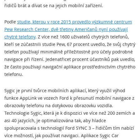
řidičů brát a dívat se na jejich mobilní zařízení.
Podle
studie, kterou v roce 2015 provedlo výzkumné centrum
Pew Research Center, dvě třetiny Američanů nyní používají
chytré telefony
. Z více než 1600 uživatelů chytrých telefonů,
kteří se zúčastnili studie Pew, 67 procent uvedlo, že svůj chytrý
telefon používají minimálně příležitostně pro účely podrobné
navigace při řízení. Jedenatřicet procent účastníků pak uvedlo,
že často používají navigační aplikace prostřednictvím chytrého
telefonu.
Sygic je první tvůrce mobilních aplikací, který využil výhod
funkce AppLink ve vozech Ford k přesunutí mobilní navigace z
obrazovky telefonu na dotykovou obrazovku vozidla.
Technologie Sygic, která je k dispozici ve více než 200 zemích a
asi 40 jazycích, je optimalizována tak, aby hladce
spolupracovala s technologií Ford SYNC 3 – řidičům tím nabízí
více možností, jak používat navigaci. Aplikace Sygic Car