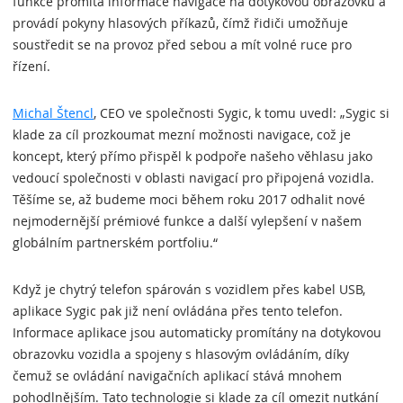
funkce promítá informace navigace na dotykovou obrazovku a
provádí pokyny hlasových příkazů, čímž řidiči umožňuje
soustředit se na provoz před sebou a mít volné ruce pro
řízení.
Michal Štencl
, CEO ve společnosti Sygic, k tomu uvedl: „Sygic si
klade za cíl prozkoumat mezní možnosti navigace, což je
koncept, který přímo přispěl k podpoře našeho věhlasu jako
vedoucí společnosti v oblasti navigací pro připojená vozidla.
Těšíme se, až budeme moci během roku 2017 odhalit nové
nejmodernější prémiové funkce a další vylepšení v našem
globálním partnerském portfoliu.“
Když je chytrý telefon spárován s vozidlem přes kabel USB,
aplikace Sygic pak již není ovládána přes tento telefon.
Informace aplikace jsou automaticky promítány na dotykovou
obrazovku vozidla a spojeny s hlasovým ovládáním, díky
čemuž se ovládání navigačních aplikací stává mnohem
pohodlnějším. Tato technologie si klade za cíl omezit nutkání