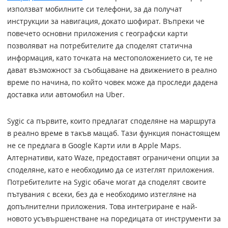
използват мобилните си телефони, за да получат
инструкции за навигация, докато шофират. Въпреки че
повечето основни приложения с географски карти
позволяват на потребителите да споделят статична
информация, като точката на местоположението си, те не
дават възможност за съобщаване на движението в реално
време по начина, по който човек може да проследи дадена
доставка или автомобил на Uber.
Sygic са първите, които предлагат споделяне на маршрута
в реално време в такъв мащаб. Тази функция понастоящем
не се предлага в Google Карти или в Apple Maps.
Алтернативи, като Waze, предоставят ограничени опции за
споделяне, като е необходимо да се изтеглят приложения.
Потребителите на Sygic обаче могат да споделят своите
пътувания с всеки, без да е необходимо изтегляне на
допълнителни приложения. Това интегриране е най-
новото усъвършенстване на поредицата от инструменти за