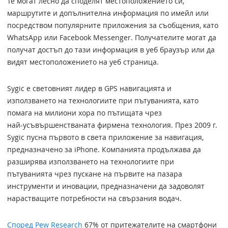
Те могат лесно да споделят местоположението си,
маршрутите и допълнителна информация по имейл или
посредством популярните приложения за съобщения, като
WhatsApp или Facebook Messenger. Получателите могат да
получат достъп до тази информация в уеб браузър или да
видят местоположението на уеб страница.
Sygic е световният лидер в GPS навигацията и
използването на технологиите при пътуванията, като
помага на милиони хора по пътищата чрез
най-усъвършенстваната фирмена технология. През 2009 г.
Sygic пусна първото в света приложение за навигация,
предназначено за iPhone. Компанията продължава да
разширява използването на технологиите при
пътуванията чрез пускане на първите на пазара
инструменти и иновации, предназначени да задоволят
нарастващите потребности на свързания водач.
Според Pew Research
67% от притежателите на смартфони