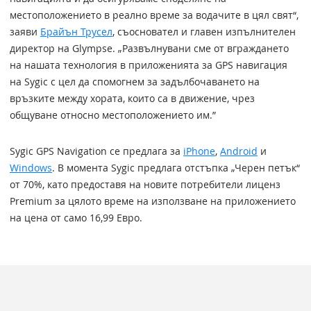
местоположението в реално време за водачите в цял свят“,
заяви
Брайън Трусел
, съосновател и главен изпълнителен
директор на Glympse. „Развълнувани сме от вграждането
на нашата технология в приложенията за GPS навигация
на Sygic с цел да спомогнем за задълбочаването на
връзките между хората, които са в движение, чрез
общуване относно местоположението им.”
Sygic GPS Navigation се предлага за
iPhone
,
Android
и
Windows
. В момента Sygic предлага отстъпка „Черен петък“
от 70%, като предоставя на новите потребители лиценз
Premium за цялото време на използване на приложението
на цена от само 16,99 Евро.