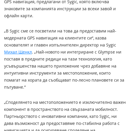
GPS навигация, предлагани от Sygic, която включва
знаковите за компанията инструкции за всеки завой и
офлайн карти.
„В Sygic сме се посветили на това да предоставим най-
модерната GPS навигация на клиентите си“, казва
основателят и главен изпълнителен директор на Sygic
Михал Щенкл
. „Най-новото ни интегриране с Glympse ни
поставя в предните редици на тази технология, като
усъвършенства нашето приложение чрез добавяне на
интуитивни инструменти за местоположение, които
помагат на хората да съобщават по-лесно плановете си за
пътуване.”
„Споделянето на местоположението е изключително важен
компонент в пространството на свързаната мобилност.
Партньорството с иновативни компании, като Sygic, ни
дава възможност да предоставяме по-стабилна работа с
навигацията и да осигуряваме споделяне на