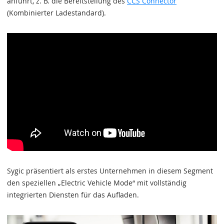
anführt, z. B. die Bereitstellung des
CCS Connector
(Kombinierter Ladestandard).
Sygic präsentiert als erstes Unternehmen in diesem Segment
den speziellen „Electric Vehicle Mode“ mit vollständig
integrierten Diensten für das Aufladen.