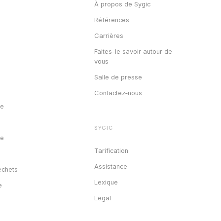
À propos de Sygic
Références
Carrières
Faites-le savoir autour de
vous
Salle de presse
Contactez‑nous
re
SYGIC
ge
Tarification
e
Assistance
chets
Lexique
e
Legal