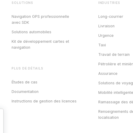
SOLUTIONS
INDUSTRIES
Navigation GPS professionnelle
Long-courrier
avec SDK
Livraison
Solutions automobiles
Urgence
Kit de développement cartes et
Taxi
navigation
Travail de terrain
Pétrolière et miniè
PLUS DE DÉTAILS
Assurance
Études de cas
Solutions de voya
Documentation
Mobilité intelligent
Instructions de gestion des licences
Ramassage des dé
Renseignements d
localisation