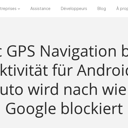
treprises
Assistance
Développeurs
Blog
À pro
c GPS Navigation b
tivität für Androi
uto wird nach wie
Google blockiert