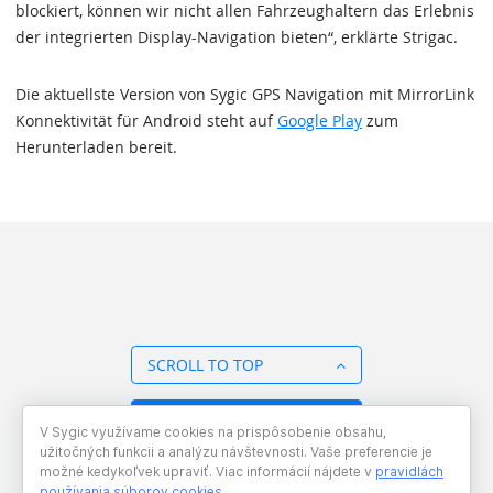
blockiert, können wir nicht allen Fahrzeughaltern das Erlebnis
der integrierten Display-Navigation bieten“, erklärte Strigac.
Die aktuellste Version von Sygic GPS Navigation mit MirrorLink
Konnektivität für Android steht auf
Google Play
zum
Herunterladen bereit.
SCROLL TO TOP
BACK TO OVERVIEW
V Sygic využívame cookies na prispôsobenie obsahu,
užitočných funkcii a analýzu návštevnosti. Vaše preferencie je
možné kedykoľvek upraviť. Viac informácií nájdete v
pravidlách
používania súborov cookies
.