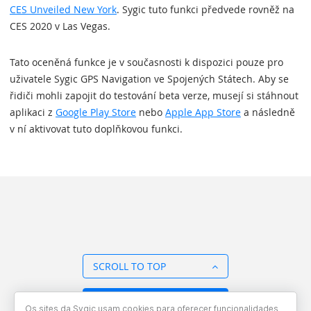
CES Unveiled New York
. Sygic tuto funkci předvede rovněž na
CES 2020 v Las Vegas.
Tato oceněná funkce je v současnosti k dispozici pouze pro
uživatele Sygic GPS Navigation ve Spojených Státech. Aby se
řidiči mohli zapojit do testování beta verze, musejí si stáhnout
aplikaci z
Google Play Store
nebo
Apple App Store
a následně
v ní aktivovat tuto doplňkovou funkci.
SCROLL TO TOP
BACK TO OVERVIEW
Os sites da Sygic usam cookies para oferecer funcionalidades