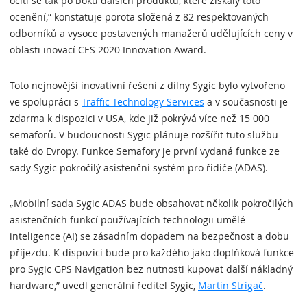
ocitl se tak po boku dalších produktů, které získaly toto
ocenění,” konstatuje porota složená z 82 respektovaných
odborníků a vysoce postavených manažerů udělujících ceny v
oblasti inovací CES 2020 Innovation Award.
Toto nejnovější inovativní řešení z dílny Sygic bylo vytvořeno
ve spolupráci s
Traffic Technology Services
a v současnosti je
zdarma k dispozici v USA, kde již pokrývá více než 15 000
semaforů. V budoucnosti Sygic plánuje rozšířit tuto službu
také do Evropy. Funkce Semafory je první vydaná funkce ze
sady Sygic pokročilý asistenční systém pro řidiče (ADAS).
„Mobilní sada Sygic ADAS bude obsahovat několik pokročilých
asistenčních funkcí používajících technologii umělé
inteligence (AI) se zásadním dopadem na bezpečnost a dobu
příjezdu. K dispozici bude pro každého jako doplňková funkce
pro Sygic GPS Navigation bez nutnosti kupovat další nákladný
hardware,” uvedl generální ředitel Sygic,
Martin Strigač
.