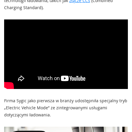
technologii ładowania, takich jak
złącze CCS
(Combined
Charging Standard).
Firma Sygic jako pierwsza w branży udostępniła specjalny tryb
„Electric Vehicle Mode” ze zintegrowanymi usługami
dotyczącymi ładowania.