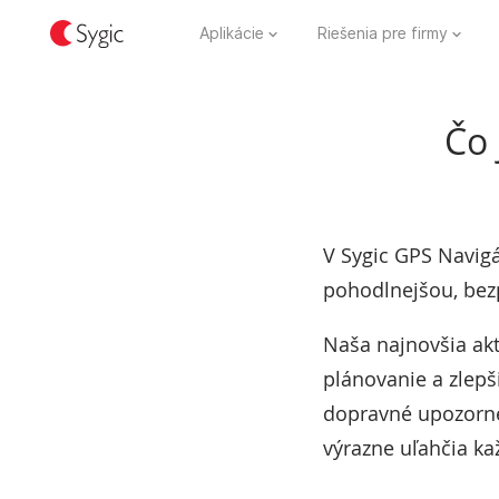
Aplikácie
Riešenia pre firmy
Čo 
V Sygic GPS Navigá
pohodlnejšou, bezp
Naša najnovšia akt
plánovanie a zlepši
dopravné upozorne
výrazne uľahčia ka