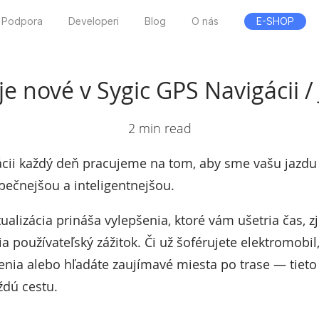
Podpora
Developeri
Blog
O nás
E-SHOP
je nové v Sygic GPS Navigácii /
2 min read
cii každý deň pracujeme na tom, aby sme vašu jazdu s
ečnejšou a inteligentnejšou.
ualizácia prináša vylepšenia, ktoré vám ušetria čas, 
a používateľský zážitok. Či už šoférujete elektromobil
nia alebo hľadáte zaujímavé miesta po trase — tiet
ždú cestu.