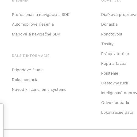
RIEŠENIA
ODVETVIA
Profesionálna navigácia s SDK
Diaľková preprava
Automobilové riešenia
Donáška
Mapové a navigačné SDK
Pohotovosť
Taxíky
Práca v teréne
ĎALŠIE INFORMÁCIE
Ropa a ťažba
Prípadové štúdie
Poistenie
Dokumentácia
Cestovný ruch
Návod k licenčnému systému
Inteligentná dopra
Odvoz odpadu
Lokalizačné dáta