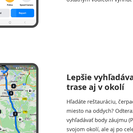
Lepšie vyhľadáva
trase aj v okolí
Hľadáte reštauráciu, čerpa
miesto na oddych? Odtera
vyhľadávať body záujmu (PO
svojom okolí, ale aj po ce