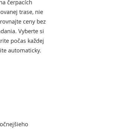
 na čerpacích
ovanej trase, nie
orovnajte ceny bez
dania. Vyberte si
rite počas každej
rite automaticky.
točnejšieho