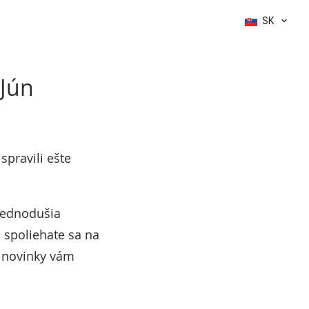
SK
 Jún
pravili ešte
zjednodušia
, spoliehate sa na
o novinky vám