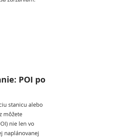
nie: POI po
ciu stanicu alebo
z môžete
I) nie len vo
lej naplánovanej