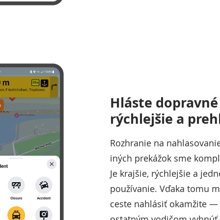
Hláste dopravné 
rýchlejšie a preh
Rozhranie na nahlasovanie
iných prekážok sme komple
Je krajšie, rýchlejšie a je
používanie. Vďaka tomu m
ceste nahlásiť okamžite —
ostatným vodičom vyhnúť 