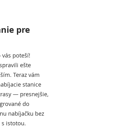
nie pre
 vás poteší!
pravili ešte
jším. Teraz vám
abíjacie stanice
rasy — presnejšie,
egrované do
vnu nabíjačku bez
 s istotou.