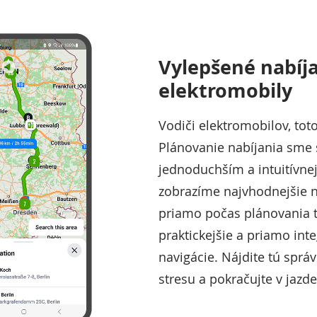
Vylepšené nabíja
elektromobily
Vodiči elektromobilov, toto
Plánovanie nabíjania sme s
jednoduchším a intuitívne
zobrazíme najvhodnejšie n
priamo počas plánovania t
praktickejšie a priamo int
navigácie. Nájdite tú sprá
stresu a pokračujte v jazde