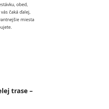
restávku, obed,
 vás čaká ďalej,
vantnejšie miesta
ujete.
lej trase –