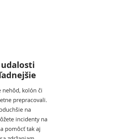
udalosti
ľadnejšie
 nehôd, kolón či
tne prepracovali.
dnoduchšie na
ôžete incidenty na
 a pomôcť tak aj
sa zdržaniam.