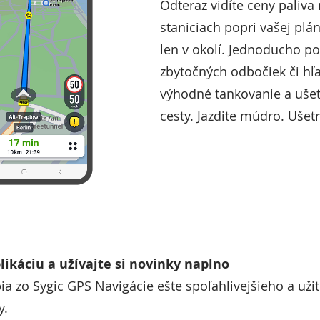
Odteraz vidíte ceny paliva
staniciach popri vašej plán
len v okolí. Jednoducho p
zbytočných odbočiek či hľa
výhodné tankovanie a ušet
cesty. Jazdite múdro. Ušet
plikáciu a užívajte si novinky naplno
bia zo Sygic GPS Navigácie ešte spoľahlivejšieho a uži
y.