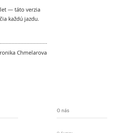
let — táto verzia
čia každú jazdu.
eronika Chmelarova
O nás
O Sygicu