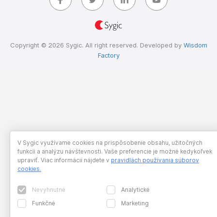
Copyright © 2026 Sygic. All right reserved. Developed by
Wisdom
Factory
V Sygic využívame cookies na prispôsobenie obsahu, užitočných
funkcii a analýzu návštevnosti. Vaše preferencie je možné kedykoľvek
upraviť. Viac informácií nájdete v
pravidlách používania súborov
cookies
.
Nevyhnutné
Analytické
Funkčné
Marketing