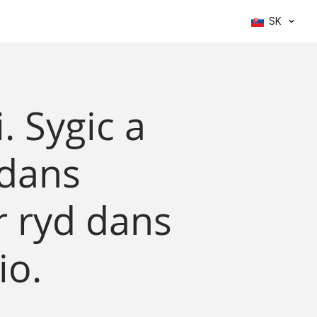
SK
i. Sygic a
 dans
r ryd dans
io.