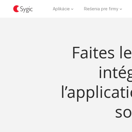
Aplikácie
Riešenia pre firmy
Faites le
inté
l’applica
so