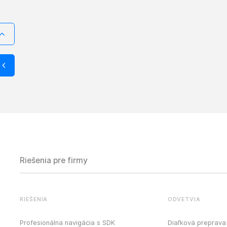
Riešenia pre firmy
RIEŠENIA
ODVETVIA
Profesionálna navigácia s SDK
Diaľková preprava