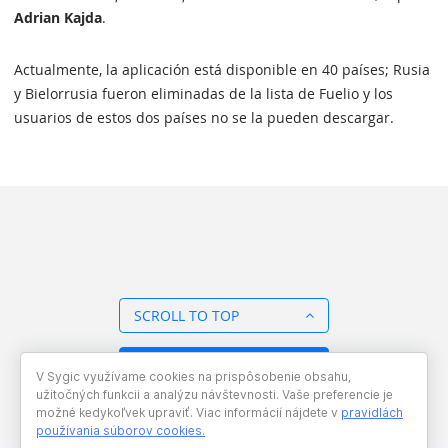
Adrian Kajda
.
Actualmente, la aplicación está disponible en 40 países; Rusia
y Bielorrusia fueron eliminadas de la lista de Fuelio y los
usuarios de estos dos países no se la pueden descargar.
SCROLL TO TOP
BACK TO OVERVIEW
V Sygic využívame cookies na prispôsobenie obsahu,
užitočných funkcii a analýzu návštevnosti. Vaše preferencie je
možné kedykoľvek upraviť. Viac informácií nájdete v
pravidlách
používania súborov cookies
.