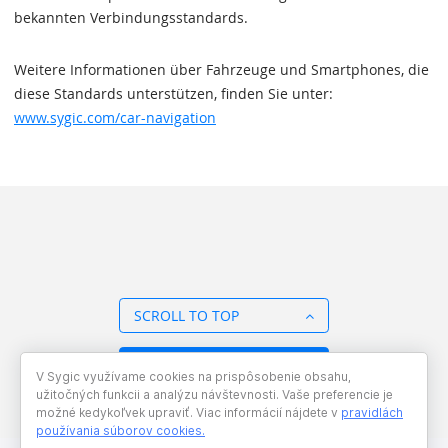
bekannten Verbindungsstandards.
Weitere Informationen über Fahrzeuge und Smartphones, die
diese Standards unterstützen, finden Sie unter:
www.sygic.com/car-navigation
SCROLL TO TOP
BACK TO OVERVIEW
V Sygic využívame cookies na prispôsobenie obsahu,
užitočných funkcii a analýzu návštevnosti. Vaše preferencie je
možné kedykoľvek upraviť. Viac informácií nájdete v
pravidlách
používania súborov cookies
.