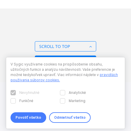
SCROLL TO TOP
BACK TO OVERVIEW
V Sygic využívame cookies na prispôsobenie obsahu,
užitočných funkcii a analýzu návštevnosti. Vaše preferencie je
možné kedykoľvek upraviť. Viac informácií nájdete v
pravidlách
používania súborov cookies
.
Nevyhnutné
Analytické
Funkčné
Marketing
Povoliť všetko
Odmietnuť všetko
Copyright © 2026 Sygic. All right reserved. Developed by
Wisdom
Factory