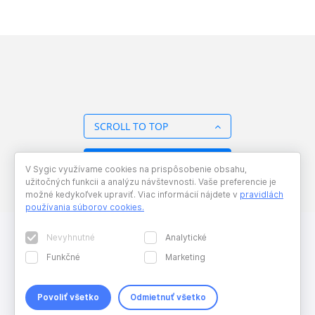
SCROLL TO TOP
BACK TO OVERVIEW
V Sygic využívame cookies na prispôsobenie obsahu,
užitočných funkcii a analýzu návštevnosti. Vaše preferencie je
možné kedykoľvek upraviť. Viac informácií nájdete v
pravidlách
používania súborov cookies
.
Nevyhnutné
Analytické
Funkčné
Marketing
Povoliť všetko
Odmietnuť všetko
Copyright © 2026 Sygic. All right reserved. Developed by
Wisdom