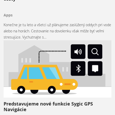
Apps
Konečne je tu leto a všetci už plánujeme zaslúžený oddych pri vode
alebo na horách. Cestovanie na dovolenku však môže byť veľmi
stresujúce. Vychutnajte s…
Predstavujeme nové funkcie Sygic GPS
Navigácie