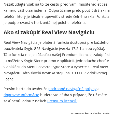
Nezabúdajte však na to, že cestu pred vami musíte vidieť cez
kameru vášho zariadenia. Odporúčame preto použiť držiak na
telefón, ktorý je ideálne upevniť v strede čelného skla. Funkcia
je podporovaná v horizontálnej polohe telefónu.
Ako si zakúpiť Real View Navigáciu
Real View Navigácia je platená funkcia dostupná pre každého
používateľa Sygic GPS Navigácie (verzia 17.2.1 alebo vyššia).
Táto funkcia nie je súčasťou našej Premium licencie, zakúpiť si
ju môžete v Sygic Store priamo v aplikácii. Jednoducho choďte
v aplikácii do Menu, otvorte Sygic Store a vyberte si Real View
Navigáciu. Táto skvelá novinka stojí iba 9.99 EUR v doživotnej
licencii.
Prosím berte do úvahy, že
podrobné navigačné pokyny
a
dopravné informácie
budete vidieť iba v prípade, že už máte
zakúpenú jednu z našich
Premium licencií.
Written by Adrián Méri