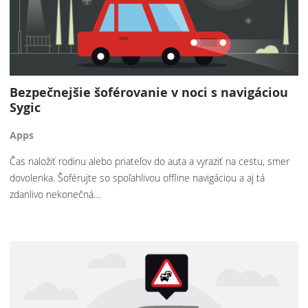
Bezpečnejšie šoférovanie v noci s navigáciou
Sygic
Apps
Čas naložiť rodinu alebo priateľov do auta a vyraziť na cestu, smer
dovolenka. Šoférujte so spoľahlivou offline navigáciou a aj tá
zdanlivo nekonečná…