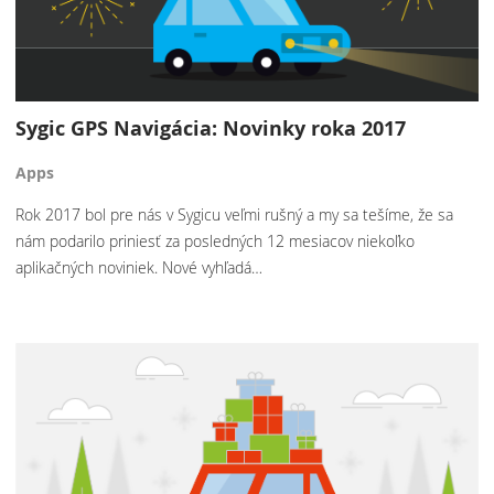
Sygic GPS Navigácia: Novinky roka 2017
Apps
Rok 2017 bol pre nás v Sygicu veľmi rušný a my sa tešíme, že sa
nám podarilo priniesť za posledných 12 mesiacov niekoľko
aplikačných noviniek. Nové vyhľadá…