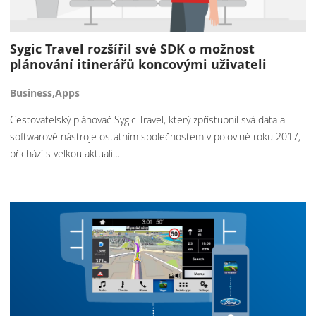
Sygic Travel rozšířil své SDK o možnost
plánování itinerářů koncovými uživateli
Business,Apps
Cestovatelský plánovač Sygic Travel, který zpřístupnil svá data a
softwarové nástroje ostatním společnostem v polovině roku 2017,
přichází s velkou aktuali…