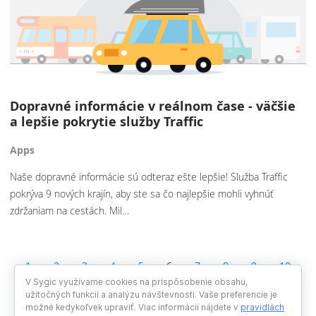
Dopravné informácie v reálnom čase - väčšie
a lepšie pokrytie služby Traffic
Apps
Naše dopravné informácie sú odteraz ešte lepšie! Služba Traffic
pokrýva 9 nových krajín, aby ste sa čo najlepšie mohli vyhnúť
zdržaniam na cestách. Mil…
1
2
3
4
5
6
7
8
9
10
11
12
V Sygic využívame cookies na prispôsobenie obsahu,
užitočných funkcii a analýzu návštevnosti. Vaše preferencie je
možné kedykoľvek upraviť. Viac informácií nájdete v
pravidlách