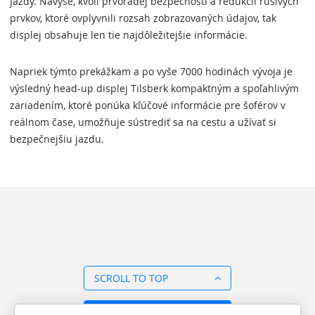
jazdy. Navyše, kvôli prvoradej bezpečnosti a redukcii rušivých
prvkov, ktoré ovplyvnili rozsah zobrazovaných údajov, tak
displej obsahuje len tie najdôležitejšie informácie.
Napriek týmto prekážkam a po vyše 7000 hodinách vývoja je
výsledný head-up displej Tilsberk kompaktným a spoľahlivým
zariadením, ktoré ponúka kľúčové informácie pre šoférov v
reálnom čase, umožňuje sústrediť sa na cestu a užívať si
bezpečnejšiu jazdu.
SCROLL TO TOP
BACK TO OVERVIEW