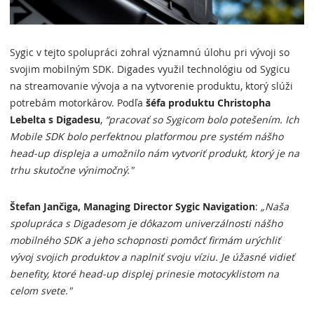
Sygic v tejto spolupráci zohral významnú úlohu pri vývoji so
svojim mobilným SDK. Digades využil technológiu od Sygicu
na streamovanie vývoja a na vytvorenie produktu, ktorý slúži
potrebám motorkárov. Podľa
šéfa produktu Christopha
Lebelta s Digadesu
,
“pracovať so Sygicom bolo potešením. Ich
Mobile SDK bolo perfektnou platformou pre systém nášho
head-up displeja a umožnilo nám vytvoriť produkt, ktorý je na
trhu skutočne výnimočný."
Štefan Jančiga, Managing Director Sygic Navigation
:
„Naša
spolupráca s Digadesom je dôkazom univerzálnosti nášho
mobilného SDK a jeho schopnosti pomôcť firmám urýchliť
vývoj svojich produktov a naplniť svoju víziu. Je úžasné vidieť
benefity, ktoré head-up displej prinesie motocyklistom na
celom svete."