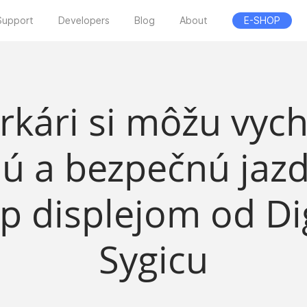
Support
Developers
Blog
About
E-SHOP
kári si môžu vyc
ú a bezpečnú jaz
p displejom od D
Sygicu