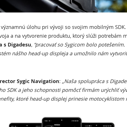
al významnú úlohu pri vývoji so svojim mobilným SDK.
voja a na vytvorenie produktu, ktorý slúži potrebám 
a s Digadesu
,
“pracovať so Sygicom bolo potešením. 
tém nášho head-up displeja a umožnilo nám vytvoriť 
rector Sygic Navigation
:
„Naša spolupráca s Digad
ho SDK a jeho schopnosti pomôcť firmám urýchliť vývo
benefity, ktoré head-up displej prinesie motocyklistom