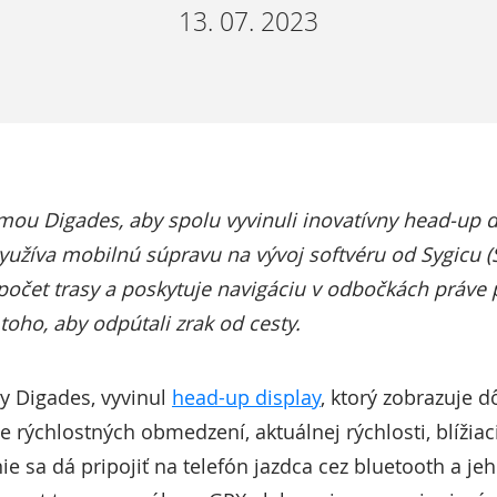
13. 07. 2023
rmou Digades, aby spolu vyvinuli inovatívny head-up d
užíva mobilnú súpravu na vývoj softvéru od Sygicu (S
očet trasy a poskytuje navigáciu v odbočkách práve p
toho, aby odpútali zrak od cesty.
my Digades, vyvinul
head-up display
, ktorý zobrazuje d
e rýchlostných obmedzení, aktuálnej rýchlosti, blížia
ie sa dá pripojiť na telefón jazdca cez bluetooth a jeh