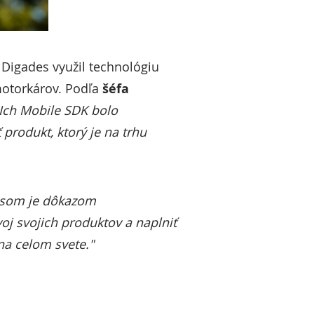
 Digades využil technológiu
motorkárov. Podľa
šéfa
Ich Mobile SDK bolo
produkt, ktorý je na trhu
esom je dôkazom
j svojich produktov a naplniť
 na celom svete."