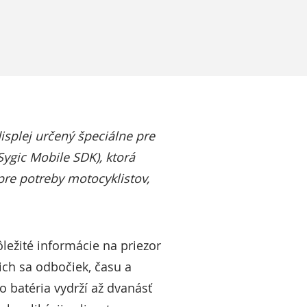
isplej určený špeciálne pre
ygic Mobile SDK), ktorá
re potreby motocyklistov,
ôležité informácie na priezor
cich sa odbočiek, času a
o batéria vydrží až dvanásť