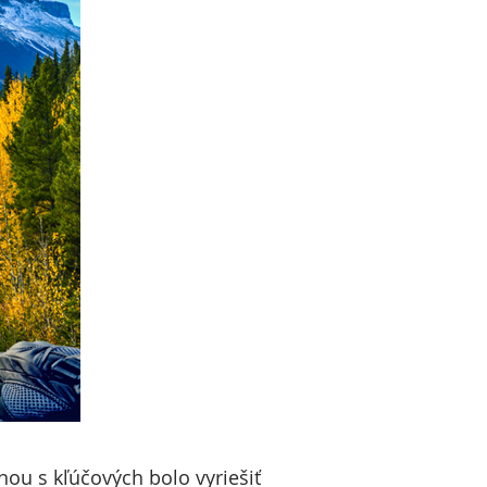
nou s kľúčových bolo vyriešiť