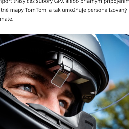
port trasy cez súbory GPX alebo priamym pripojením 
litné mapy TomTom, a tak umožňuje personalizovaný r
máte.