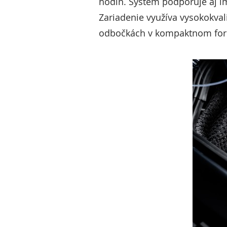
hodín. Systém podporuje aj im
Zariadenie využíva vysokokva
odbočkách v kompaktnom for