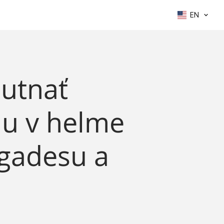
EN
hutnať
du v helme
igadesu a