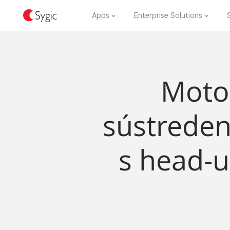
Apps
Enterprise Solutions
Motor
sústreden
s head-u