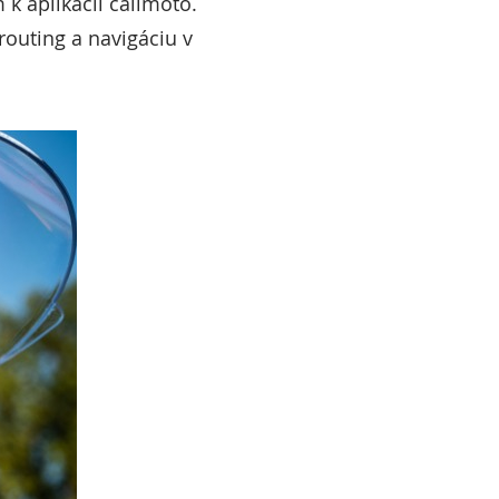
k aplikácii calimoto.
outing a navigáciu v