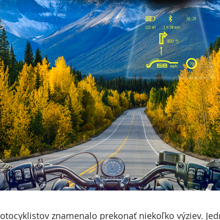
otocyklistov znamenalo prekonať niekoľko výziev. Jed