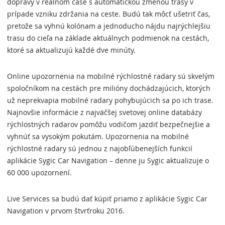
dopravy v reálnom čase s automatickou zmenou trasy v
prípade vzniku zdržania na ceste. Budú tak môcť ušetriť čas,
pretože sa vyhnú kolónam a jednoducho nájdu najrýchlejšiu
trasu do cieľa na základe aktuálnych podmienok na cestách,
ktoré sa aktualizujú každé dve minúty.
Online upozornenia na mobilné rýchlostné radary sú skvelým
spoločníkom na cestách pre milióny dochádzajúcich, ktorých
už neprekvapia mobilné radary pohybujúcich sa po ich trase.
Najnovšie informácie z najväčšej svetovej online databázy
rýchlostných radarov pomôžu vodičom jazdiť bezpečnejšie a
vyhnúť sa vysokým pokutám. Upozornenia na mobilné
rýchlostné radary sú jednou z najobľúbenejších funkcií
aplikácie Sygic Car Navigation – denne ju Sygic aktualizuje o
60 000 upozornení.
Live Services sa budú dať kúpiť priamo z aplikácie Sygic Car
Navigation v prvom štvrťroku 2016.