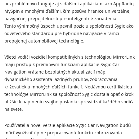
bezproblémovo funguje aj s ďalšími aplikáciami ako AppRadio,
MySpin a mnohými ďalšími, čím posúva hranice univerzálnej
navigačnej prepojiteľnosti pre inteligentné zariadenia.
Tento výnimočný úspech upevnil pozíciu spoločnosti Sygic ako
odvetvového štandardu pre hybridné navigácie v rámci
prepojenej automobilovej technológie.
Všetci vodiči vozidiel kompatibilných s technológiou MirrorLink
majú prístup k prémiovým funkciám aplikácie Sygic Car
Navigation vrátane bezplatných aktualizácií máp,
dynamického asistenta jazdných pruhov, zobrazovania
križovatiek a mnohých ďalších funkcií. Nedávnou certifikáciou
technológie MirrorLink sa spoločnosť Sygic dostala opäť o krok
bližšie k naplneniu svojho poslania sprevádzať každého vodiča
na svete.
Používatelia novej verzie aplikácie Sygic Car Navigation budú
môcť využívať úplne prepracovanú funkciu zobrazovania