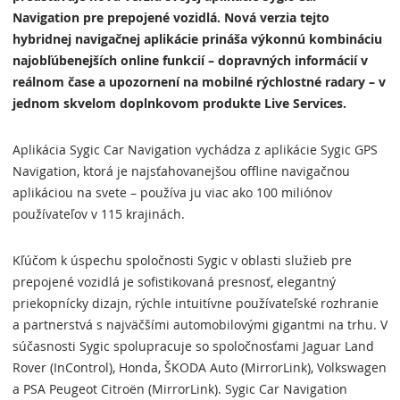
Navigation pre prepojené vozidlá. Nová verzia tejto
hybridnej navigačnej aplikácie prináša výkonnú kombináciu
najobľúbenejších online funkcií – dopravných informácií v
reálnom čase a upozornení na mobilné rýchlostné radary – v
jednom skvelom doplnkovom produkte Live Services.
Aplikácia Sygic Car Navigation vychádza z aplikácie Sygic GPS
Navigation, ktorá je najsťahovanejšou offline navigačnou
aplikáciou na svete – používa ju viac ako 100 miliónov
používateľov v 115 krajinách.
Kľúčom k úspechu spoločnosti Sygic v oblasti služieb pre
prepojené vozidlá je sofistikovaná presnosť, elegantný
priekopnícky dizajn, rýchle intuitívne používateľské rozhranie
a partnerstvá s najväčšími automobilovými gigantmi na trhu. V
súčasnosti Sygic spolupracuje so spoločnosťami Jaguar Land
Rover (InControl), Honda, ŠKODA Auto (MirrorLink), Volkswagen
a PSA Peugeot Citroën (MirrorLink). Sygic Car Navigation