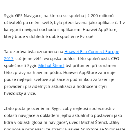
Sygic GPS Navigace, na kterou se spoléhá již 200 milionů
uživatelů po celém světě, byla představena jako aplikace č. 1 v
kategorii navigací obchodu s aplikacemi Huawei AppStore,
který bude v dohledné době spuštěn v Evropě.
Tato zpráva byla oznámena na
Huawei Eco-Connect Europe
2017
, což je největší evropská událost této společnosti. CEO
společnosti Sygic
Michal Štencl
byl přítomen při oznámení
této zprávy na hlavním pódiu. Huawei AppStore zahrnuje
pouze nejlepší světové aplikace a podmínkou zařazení je
provádění pravidelných aktualizací a hodnocení čtyři
hvězdičky a více.
„Tato pocta je oceněním Sygic coby nejlepší společnosti v
oblasti navigace a dokladem jejího aktuálního postavení jako
lídra v oblasti globální navigace“, uvedl Michal Štencl. „Díky
podpoře a propagaci ze strany Huawei AppStore se Sygic ještě