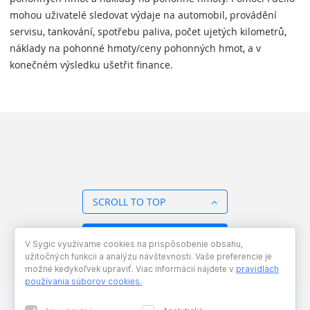
mohou uživatelé sledovat výdaje na automobil, provádění
servisu, tankování, spotřebu paliva, počet ujetých kilometrů,
náklady na pohonné hmoty/ceny pohonných hmot, a v
konečném výsledku ušetřit finance.
SCROLL TO TOP
BACK TO OVERVIEW
V Sygic využívame cookies na prispôsobenie obsahu,
užitočných funkcii a analýzu návštevnosti. Vaše preferencie je
možné kedykoľvek upraviť. Viac informácií nájdete v
pravidlách
používania súborov cookies
.