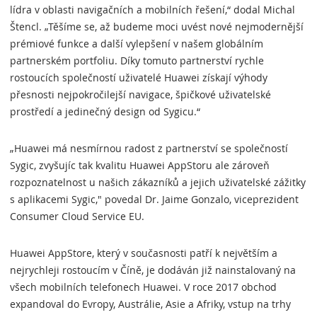
lídra v oblasti navigačních a mobilních řešení,“ dodal Michal
Štencl. „Těšíme se, až budeme moci uvést nové nejmodernější
prémiové funkce a další vylepšení v našem globálním
partnerském portfoliu. Díky tomuto partnerství rychle
rostoucích společností uživatelé Huawei získají výhody
přesnosti nejpokročilejší navigace, špičkové uživatelské
prostředí a jedinečný design od Sygicu.“
„Huawei má nesmírnou radost z partnerství se společností
Sygic, zvyšujíc tak kvalitu Huawei AppStoru ale zároveň
rozpoznatelnost u našich zákazníků a jejich uživatelské zážitky
s aplikacemi Sygic," povedal Dr. Jaime Gonzalo, viceprezident
Consumer Cloud Service EU.
Huawei AppStore, který v současnosti patří k největším a
nejrychleji rostoucím v Číně, je dodáván již nainstalovaný na
všech mobilních telefonech Huawei. V roce 2017 obchod
expandoval do Evropy, Austrálie, Asie a Afriky, vstup na trhy