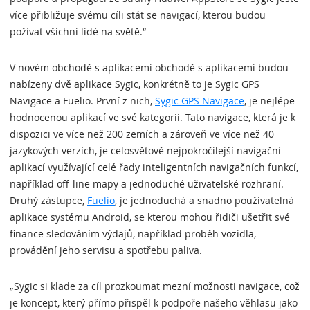
více přibližuje svému cíli stát se navigací, kterou budou
požívat všichni lidé na světě.“
V novém obchodě s aplikacemi obchodě s aplikacemi budou
nabízeny dvě aplikace Sygic, konkrétně to je Sygic GPS
Navigace a Fuelio. První z nich,
Sygic GPS Navigace
, je nejlépe
hodnocenou aplikací ve své kategorii. Tato navigace, která je k
dispozici ve více než 200 zemích a zároveň ve více než 40
jazykových verzích, je celosvětově nejpokročilejší navigační
aplikací využívající celé řady inteligentních navigačních funkcí,
například off-line mapy a jednoduché uživatelské rozhraní.
Druhý zástupce,
Fuelio
, je jednoduchá a snadno použivatelná
aplikace systému Android, se kterou mohou řidiči ušetřit své
finance sledováním výdajů, například proběh vozidla,
provádění jeho servisu a spotřebu paliva.
„Sygic si klade za cíl prozkoumat mezní možnosti navigace, což
je koncept, který přímo přispěl k podpoře našeho věhlasu jako