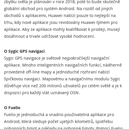
zbytku světa je plánován v roce 2018; poté to bude skutečně
globální obchod pro systém Android. Na rozdíl od jiných
obchodů s aplikacemi, Huawei nabízí pouze to nejlepší na
trhu, kdy nové aplikace jsou revidovány Huawei týmem pro
aplikace. Aby se aplikace mohly kvalifikovat k prodeji, musejí
dosáhnout a trvale udržovat vysoké hodnocení.
O Sygic GPS navigaci
Sygic GPS navigace je světově nejpokročilejší navigační
aplikace. Mnoho inteligentních navigačních funkcí, nádherně
provedené off-line mapy a jednoduché rozhraní nabízí
špičkovou navigaci. Mapovému a navigačnímu modulu Sygic
důvěřuje více než 200 milionů uživatelů po celém světě a je k
dispozici pro každý stát uznávaný OSN.
O Fuelio
Fuelio je jednoduchá a snadno použivatelná aplikace pro
Android, která sleduje počet ujetých kilometrů, spotřebu
pohonných hmot a náklady na pohonné hmoty. Pomocí Fuelio