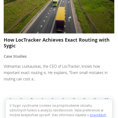
How LocTracker Achieves Exact Routing with
Sygic
Case Studies
Vidmantas Liutkauskas, the CEO of LocTracker, knows how
important exact routing is. He explains, "Even small mistakes in
routing can cost a…
1
2
3
4
5
6
7
8
9
10
11
12
13
V Sygic využívame cookies na prispôsobenie obsahu,
užitočných funkcii a analýzu návštevnosti. Vaše preferencie je
možné kedykoľvek upraviť. Viac informácií nájdete v
pravidlách