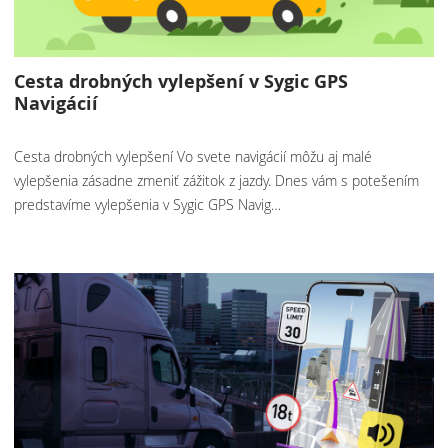
Cesta drobných vylepšení v Sygic GPS
Navigácií
Cesta drobných vylepšení Vo svete navigácií môžu aj malé
vylepšenia zásadne zmeniť zážitok z jazdy. Dnes vám s potešením
predstavíme vylepšenia v Sygic GPS Navig…