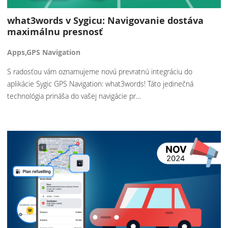
what3words v Sygicu: Navigovanie dostáva
maximálnu presnosť
Apps,GPS Navigation
S radosťou vám oznamujeme novú prevratnú integráciu do
aplikácie Sygic GPS Navigation: what3words! Táto jedinečná
technológia prináša do vašej navigácie pr…