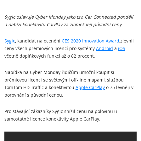
Sygic oslavuje Cyber Monday jako tzv. Car Connected pondělí
a nabízí konektivitu CarPlay za zlomek její původní ceny.
Sygic
, kandidát na ocenění
CES 2020 Innovation Award
,zlevnil
ceny všech prémiových licencí pro systémy
Android
a
iOS
včetně doplňkových funkcí až o 82 procent.
Nabídka na Cyber Monday řidičům umožní koupit si
prémiovou licenci se světovými off-line mapami, službou
TomTom HD Traffic a konektivitou
Apple CarPlay
o 75 levněji v
porovnání s původní cenou.
Pro stávající zákazníky Sygic snížil cenu na polovinu u
samostatné licence konektivity Apple CarPlay.