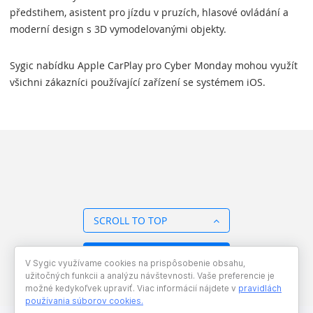
předstihem, asistent pro jízdu v pruzích, hlasové ovládání a
moderní design s 3D vymodelovanými objekty.
Sygic nabídku Apple CarPlay pro Cyber Monday mohou využít
všichni zákazníci používající zařízení se systémem iOS.
SCROLL TO TOP
BACK TO OVERVIEW
V Sygic využívame cookies na prispôsobenie obsahu,
užitočných funkcii a analýzu návštevnosti. Vaše preferencie je
možné kedykoľvek upraviť. Viac informácií nájdete v
pravidlách
používania súborov cookies
.