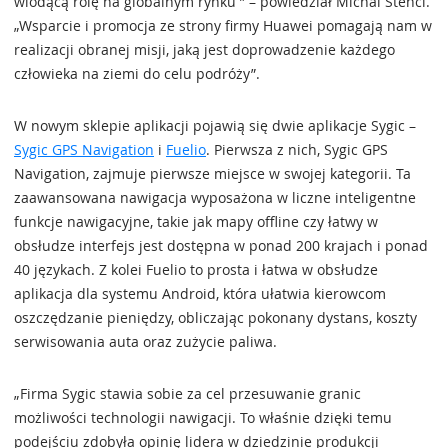
wiodącą rolę na globalnym rynku ” – powiedział Michal Stencl.
„Wsparcie i promocja ze strony firmy Huawei pomagają nam w
realizacji obranej misji, jaką jest doprowadzenie każdego
człowieka na ziemi do celu podróży”.
W nowym sklepie aplikacji pojawią się dwie aplikacje Sygic –
Sygic GPS Navigation
i
Fuelio
. Pierwsza z nich, Sygic GPS
Navigation, zajmuje pierwsze miejsce w swojej kategorii. Ta
zaawansowana nawigacja wyposażona w liczne inteligentne
funkcje nawigacyjne, takie jak mapy offline czy łatwy w
obsłudze interfejs jest dostępna w ponad 200 krajach i ponad
40 językach. Z kolei Fuelio to prosta i łatwa w obsłudze
aplikacja dla systemu Android, która ułatwia kierowcom
oszczędzanie pieniędzy, obliczając pokonany dystans, koszty
serwisowania auta oraz zużycie paliwa.
„Firma Sygic stawia sobie za cel przesuwanie granic
możliwości technologii nawigacji. To właśnie dzięki temu
podejściu zdobyła opinię lidera w dziedzinie produkcji