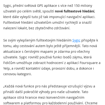
Sygic, přední světová GPS aplikace s více než 150 miliony
uživateli po celém světě, spouští
nové fulltextové hledání
,
které dále vylepší tuto již tak imponující navigační aplikaci.
Fulltextové hledání uživatelům umožní rychlejší a snazší
nalezení lokalit, bez zbytečného zdržování.
Se svým vylepšeným fulltextovým hledáním
Sygic
přispějte k
tomu, aby cestování autem bylo ještě příjemnější. Tato nová
aktualizace s čerstvými mapami je zdarma pro všechny
uživatele. Sygic rovněž používá funkci bodů zájmu, která
řidičům umožňuje zobrazit hodnocení z aplikací Foursquare a
Yelp, a rovněž kontaktní údaje, provozní dobu, a dokonce i
cenovou kategorii.
„Každá nová funkce pro nás představuje vzrušující výzvu a
přináší další pokročilé výhody pro naše uživatele. Tato
aplikace stírá hranice mezi konvenčním navigačním
softwarem a platformou pro každodenní používání. Chceme