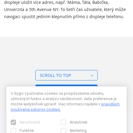
displeje uložit více adres, např. Máma, Táta, Babička,
Univerzita a 5th Avenue NY. To šetří čas uživatele, který může
navigaci spustit jedním klepnutím přímo z displeje telefonu.
SCROLL TO TOP
BACK TO OVERVIEW
V Sygic využívame cookies na prispôsobenie obsahu,
užitočných funkcii a analýzu návštevnosti. Vaše preferencie je
možné kedykoľvek upraviť. Viac informácií nájdete v
pravidlách
používania súborov cookies
.
Nevyhnutné
Analytické
Funkčné
Marketing