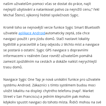
našim uživatelům pomoci včas se dostat do práce, najít
nejlepší ubytování a natankovat palivo za nejnižší cenu,” řekl
Michal Štencl, výkonný ředitel společnosti Sygic.
Kromě toho se nejnovější verze funkce Sygic Smart Bluetooth
uživatele
aplikace Android
automaticky zeptá, zda chce
navigaci použít i pro jízdu domů. Stačí nastavit lokality
bydliště a pracoviště a časy odjezdu z těchto míst a navigace
se postará o ostatní. Sygic GPS navigace s dopravními
informacemi v reálném čase rovněž uživatelům pomáhá
zamezit zpožděním na cestách a dokáže nalézt nejrychlejší
trasu domů.
Navigace Sygic One Tap je nová unikátní funkce pro uživatele
systému Android. Zákazníci s tímto systémem budou moci
uložit lokalitu na displeji chytrého telefonu (např. Market
Street v San Franciscu) a jedním klepnutím pak mohou
kdykoliv spustit navigaci do tohoto místa. Řidiči mohou na své