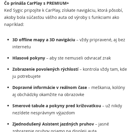
Čo prináša CarPlay s PREMIUM+
Keď Sygic pripojíte k CarPlay, získate navigáciu, ktorá pôsobí,
akoby bola súčasťou vášho auta od výroby s funkciami ako
napríklad:
3D offline mapy a 3D navigáciu
– vždy pripravené, aj bez
internetu
Hlasové pokyny
– aby ste nemuseli odvracať zrak
Zobrazenie povolených rýchlostí
– kontrola vždy tam, kde
ju potrebujete
Dopravné informácie v reálnom čase
– meškania, kolóny
aj obchádzky okamžite na obrazovke
Smerové tabule a pokyny pred križovatkou
– už nikdy
nezídete nesprávnym výjazdom
Zjednodušený Asistent jazdných pruhov
– jasné
zobrazenie pruhov priamo na displeji auta