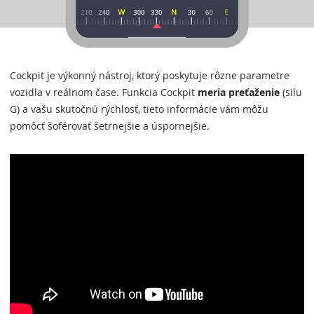
Cockpit je výkonný nástroj, ktorý poskytuje rôzne parametre
vozidla v reálnom čase. Funkcia Cockpit
meria preťaženie
(silu
G) a vašu skutočnú rýchlosť, tieto informácie vám môžu
pomôcť šoférovať šetrnejšie a úspornejšie.