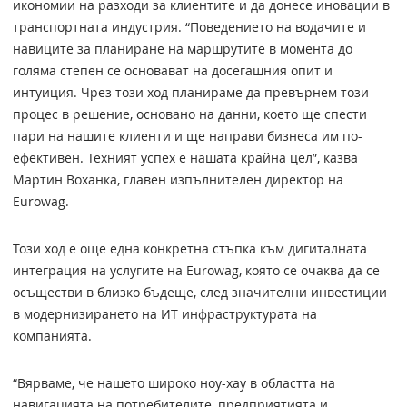
икономии на разходи за клиентите и да донесе иновации в
транспортната индустрия. “Поведението на водачите и
навиците за планиране на маршрутите в момента до
голяма степен се основават на досегашния опит и
интуиция. Чрез този ход планираме да превърнем този
процес в решение, основано на данни, което ще спести
пари на нашите клиенти и ще направи бизнеса им по-
ефективен. Техният успех е нашата крайна цел”, казва
Мартин Воханка, главен изпълнителен директор на
Eurowag.
Този ход е още една конкретна стъпка към дигиталната
интеграция на услугите на Eurowag, която се очаква да се
осъществи в близко бъдеще, след значителни инвестиции
в модернизирането на ИТ инфраструктурата на
компанията.
“Вярваме, че нашето широко ноу-хау в областта на
навигацията на потребителите, предприятията и