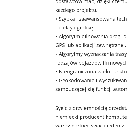
dostawców map, dzięki czemu
każdego projektu.
• Szybka i zaawansowana tec
obiekty i grafikę.
• Algorytm pilnowania drogi o
GPS lub aplikacji zewnętrznej.
• Algorytmy wyznaczania tras
rodzajów pojazdów firmowych
• Nieograniczona wielopunkto
• Geokodowanie i wyszukiwani
samouczącej się funkcji auto
Sygic z przyjemnością przedst
niemiecki producent komputer
ważny partner Sygic i jeden 