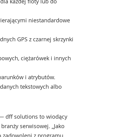
a każdej floty lub do
wierającymi niestandardowe
dnych GPS z czarnej skrzynki
owych, ciężarówek i innych
warunków i atrybutów.
 danych tekstowych albo
— dff solutions to wiodący
branży serwisowej. „Jako
o zadowoleni z programu.