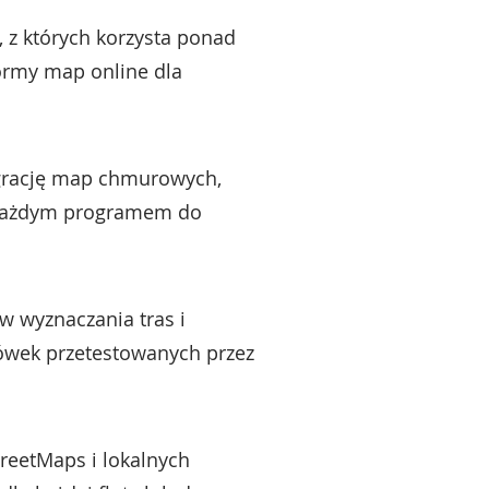
 z których korzysta ponad
formy map online dla
egrację map chmurowych,
 z każdym programem do
w wyznaczania tras i
sówek przetestowanych przez
reetMaps i lokalnych