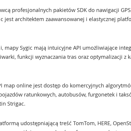
wcą profesjonalnych pakietów SDK do nawigacji GPS,
gic jest architektem zaawansowanej i elastycznej plat
i, mapy Sygic mają intuicyjne API umożliwiające int
iwarki, funkcji wyznaczania tras oraz optymalizacji
PI map online jest dostęp do komercyjnych algorytmó
, pojazdów ratunkowych, autobusów, furgonetek i tak
n Strigac.
platformą udostępniającą treść TomTom, HERE, OpenSt