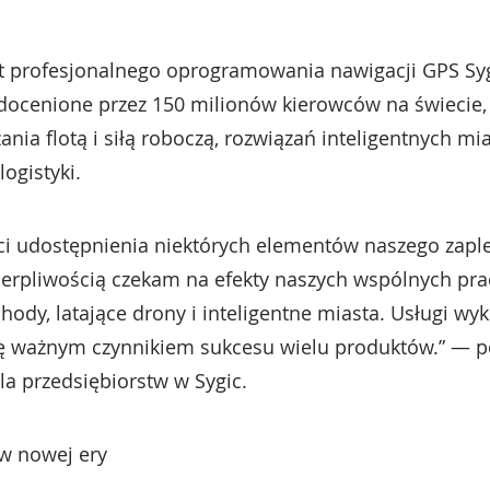
t profesjonalnego oprogramowania nawigacji GPS Sy
, docenione przez 150 milionów kierowców na świecie
ia flotą i siłą roboczą, rozwiązań inteligentnych mi
ogistyki.
ści udostępnienia niektórych elementów naszego zap
ierpliwością czekam na efekty naszych wspólnych p
dy, latające drony i inteligentne miasta. Usługi wyk
ę ważnym czynnikiem sukcesu wielu produktów.” — pow
la przedsiębiorstw w Sygic.
tw nowej ery