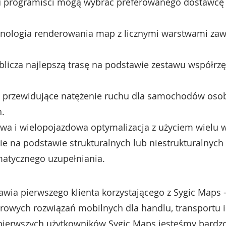
 programiści mogą wybrać preferowanego dostawcę dl
hnologia renderowania map z licznymi warstwami za
blicza najlepszą trasę na podstawie zestawu współrzę
y przewidujące natężenie ruchu dla samochodów osob
.
wa i wielopojazdowa optymalizacja z użyciem wielu 
e na podstawie strukturalnych lub niestrukturalnych
matycznego uzupełniania.
awia pierwszego klienta korzystającego z Sygic Maps 
owych rozwiązań mobilnych dla handlu, transportu i 
z pierwszych użytkowników Sygic Maps jesteśmy bardz