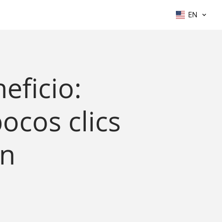
EN
eficio:
ocos clics
ón