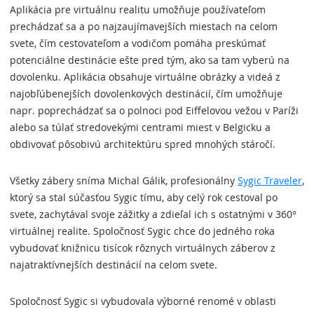
Aplikácia pre virtuálnu realitu umožňuje používateľom
prechádzať sa a po najzaujímavejších miestach na celom
svete, čím cestovateľom a vodičom pomáha preskúmať
potenciálne destinácie ešte pred tým, ako sa tam vyberú na
dovolenku. Aplikácia obsahuje virtuálne obrázky a videá z
najobľúbenejších dovolenkových destinácií, čím umožňuje
napr. poprechádzať sa o polnoci pod Eiffelovou vežou v Paríži
alebo sa túlať stredovekými centrami miest v Belgicku a
obdivovať pôsobivú architektúru spred mnohých stáročí.
Všetky zábery sníma Michal Gálik, profesionálny
Sygic Traveler
,
ktorý sa stal súčasťou Sygic tímu, aby celý rok cestoval po
svete, zachytával svoje zážitky a zdieľal ich s ostatnými v 360°
virtuálnej realite. Spoločnosť Sygic chce do jedného roka
vybudovať knižnicu tisícok rôznych virtuálnych záberov z
najatraktívnejších destinácií na celom svete.
Spoločnosť Sygic si vybudovala výborné renomé v oblasti