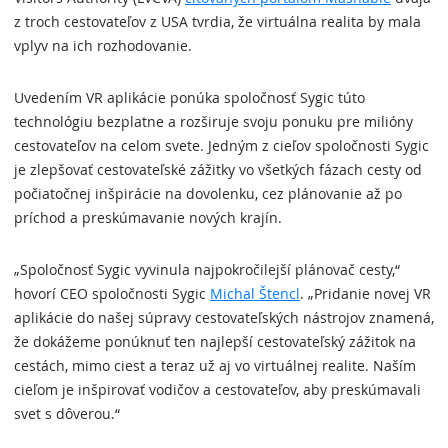
z troch cestovateľov z USA tvrdia, že virtuálna realita by mala
vplyv na ich rozhodovanie.
Uvedením VR aplikácie ponúka spoločnosť Sygic túto
technológiu bezplatne a rozširuje svoju ponuku pre milióny
cestovateľov na celom svete. Jedným z cieľov spoločnosti Sygic
je zlepšovať cestovateľské zážitky vo všetkých fázach cesty od
počiatočnej inšpirácie na dovolenku, cez plánovanie až po
príchod a preskúmavanie nových krajín.
„Spoločnosť Sygic vyvinula najpokročilejší plánovač cesty,“
hovorí CEO spoločnosti Sygic
Michal Štencl
. „Pridanie novej VR
aplikácie do našej súpravy cestovateľských nástrojov znamená,
že dokážeme ponúknuť ten najlepší cestovateľský zážitok na
cestách, mimo ciest a teraz už aj vo virtuálnej realite. Naším
cieľom je inšpirovať vodičov a cestovateľov, aby preskúmavali
svet s dôverou.“