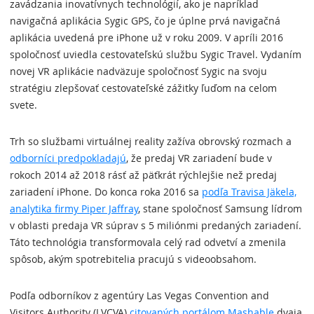
zavádzania inovatívnych technológií, ako je napríklad
navigačná aplikácia Sygic GPS, čo je úplne prvá navigačná
aplikácia uvedená pre iPhone už v roku 2009. V apríli 2016
spoločnosť uviedla cestovateľskú službu Sygic Travel. Vydaním
novej VR aplikácie nadväzuje spoločnosť Sygic na svoju
stratégiu zlepšovať cestovateľské zážitky ľuďom na celom
svete.
Trh so službami virtuálnej reality zažíva obrovský rozmach a
odborníci predpokladajú
, že predaj VR zariadení bude v
rokoch 2014 až 2018 rásť až päťkrát rýchlejšie než predaj
zariadení iPhone. Do konca roka 2016 sa
podľa Travisa Jäkela,
analytika firmy Piper Jaffray
, stane spoločnosť Samsung lídrom
v oblasti predaja VR súprav s 5 miliónmi predaných zariadení.
Táto technológia transformovala celý rad odvetví a zmenila
spôsob, akým spotrebitelia pracujú s videoobsahom.
Podľa odborníkov z agentúry Las Vegas Convention and
Visitors Authority (LVCVA)
citovaných portálom Mashable
dvaja