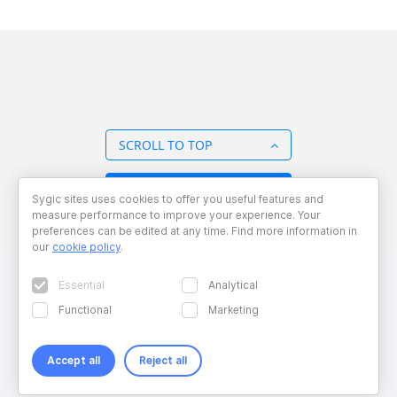
SCROLL TO TOP
BACK TO OVERVIEW
Sygic sites uses cookies to offer you useful features and
measure performance to improve your experience. Your
preferences can be edited at any time. Find more information in
our
cookie policy
.
Essential
Analytical
Functional
Marketing
Accept all
Reject all
Copyright © 2026 Sygic. All right reserved. Developed by
Wisdom
Factory