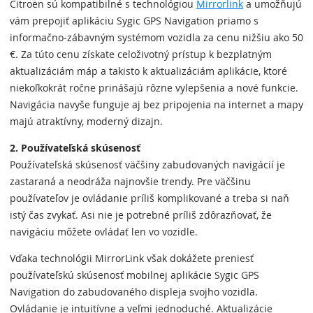
Citroën sú kompatibilné s technológiou
Mirrorlink
a umožňujú
vám prepojiť aplikáciu Sygic GPS Navigation priamo s
informačno-zábavným systémom vozidla za cenu nižšiu ako 50
€. Za túto cenu získate celoživotný prístup k bezplatným
aktualizáciám máp a takisto k aktualizáciám aplikácie, ktoré
niekoľkokrát ročne prinášajú rôzne vylepšenia a nové funkcie.
Navigácia navyše funguje aj bez pripojenia na internet a mapy
majú atraktívny, moderný dizajn.
2. Používateľská skúsenosť
Používateľská skúsenosť väčšiny zabudovaných navigácií je
zastaraná a neodráža najnovšie trendy. Pre väčšinu
používateľov je ovládanie príliš komplikované a treba si naň
istý čas zvykať. Asi nie je potrebné príliš zdôrazňovať, že
navigáciu môžete ovládať len vo vozidle.
Vďaka technológii MirrorLink však dokážete preniesť
používateľskú skúsenosť mobilnej aplikácie Sygic GPS
Navigation do zabudovaného displeja svojho vozidla.
Ovládanie je intuitívne a veľmi jednoduché. Aktualizácie