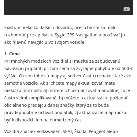
Existuje niekoľko ďalších dôvodov, prečo by ste sa mali
rozhodnúť pre aplikáciu Sygic GPS Navigation a používať ju
ako hlavnú navigáciu vo svojom vozidle.
1. Cena
Pri mnohých modeloch vozidiel si musíte za zabudovanú
navigáciu priplatiť, pričom cena sa zvyčajne pohybuje od 500 €
vyššie. Okrem toho sú mapy aj softvér často rovnako staré ako
samotné vozidlo. Ak si chcete mapy aktualizovať, máte
niekoľko možností: a) môžete ich aktualizovať manuálne, čo je
často veľmi komplikované; b) môžete o aktualizáciu požiadať
oficiálneho predajcu danej značky, ktorý za to bude
pravdepodobne účtovať poplatok; c) aktualizácie máp môžu
byť k dispozícii len na obmedzený čas.
Vozidlá značiek Volkswagen, SEAT, Škoda, Peugeot alebo