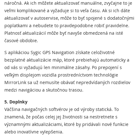
náročná. Ak ich môžete aktualizovať manuálne, zvyčajne to je
veľmi komplikované a vyžaduje si to veľa času. Ak si ich dáte
aktualizovať v autoservise, môže to byť spojené s dodatočnými
poplatkami a nebudete to pravdepodobne robiť pravidelne.
Platnosť aktualizácií môže byť navyše obmedzená na isté
časové obdobie.
S aplikáciou Sygic GPS Navigation získate celoživotné
bezplatné aktualizácie máp, ktoré prebiehajú automaticky a
od vás si vyžadujú len minimálne zásahy. Po prepojení s
veľkým displejom vozidla prostredníctvom technológie
MirrorLink sa už nemusíte obávať nepredvídaných rozdielov
medzi navigáciou a skutočnou trasou.
5. Doplnky
Väčšina navigačných softvérov je od výroby statická. To
znamená, že počas celej jej životnosti sa nestretnete s
významnými aktualizáciami, ktoré by pridávali nové funkcie
alebo inovatívne vylepšenia.