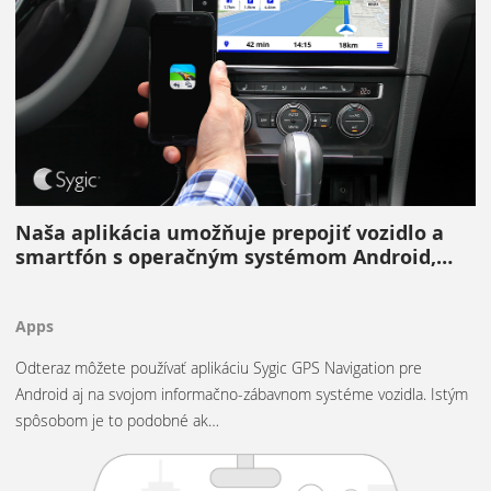
Naša aplikácia umožňuje prepojiť vozidlo a
smartfón s operačným systémom Android,…
Apps
Odteraz môžete používať aplikáciu Sygic GPS Navigation pre
Android aj na svojom informačno-zábavnom systéme vozidla. Istým
spôsobom je to podobné ak…