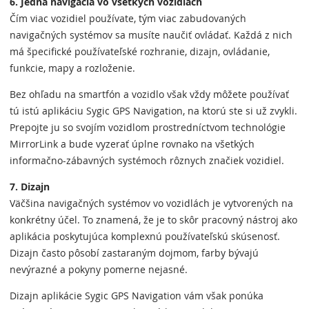
6. Jedna navigácia vo všetkých vozidlách
Čím viac vozidiel používate, tým viac zabudovaných
navigačných systémov sa musíte naučiť ovládať. Každá z nich
má špecifické používateľské rozhranie, dizajn, ovládanie,
funkcie, mapy a rozloženie.
Bez ohľadu na smartfón a vozidlo však vždy môžete používať
tú istú aplikáciu Sygic GPS Navigation, na ktorú ste si už zvykli.
Prepojte ju so svojím vozidlom prostredníctvom technológie
MirrorLink a bude vyzerať úplne rovnako na všetkých
informačno-zábavných systémoch rôznych značiek vozidiel.
7. Dizajn
Väčšina navigačných systémov vo vozidlách je vytvorených na
konkrétny účel. To znamená, že je to skôr pracovný nástroj ako
aplikácia poskytujúca komplexnú používateľskú skúsenosť.
Dizajn často pôsobí zastaraným dojmom, farby bývajú
nevýrazné a pokyny pomerne nejasné.
Dizajn aplikácie Sygic GPS Navigation vám však ponúka