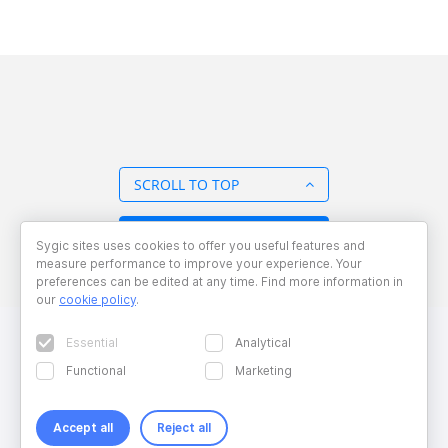
SCROLL TO TOP
BACK TO OVERVIEW
Sygic sites uses cookies to offer you useful features and
measure performance to improve your experience. Your
preferences can be edited at any time. Find more information in
our
cookie policy
.
Essential
Analytical
Functional
Marketing
Accept all
Reject all
Copyright © 2026 Sygic. All right reserved. Developed by
Wisdom