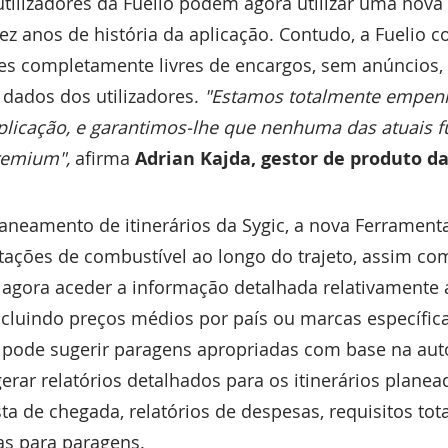
 utilizadores da Fuelio podem agora utilizar uma nov
ez anos de história da aplicação. Contudo, a Fuelio 
es completamente livres de encargos, sem anúncios, 
 dados dos utilizadores.
"Estamos totalmente empen
aplicação, e garantimos-lhe que nenhuma das atuais 
premium",
afirma
Adrian Kajda, gestor de produto da
aneamento de itinerários da Sygic, a nova Ferramen
estações de combustível ao longo do trajeto, assim 
m agora aceder a informação detalhada relativamente
ncluindo preços médios por país ou marcas específica
 pode sugerir paragens apropriadas com base na aut
rar relatórios detalhados para os itinerários plane
ta de chegada, relatórios de despesas, requisitos tot
s para paragens.