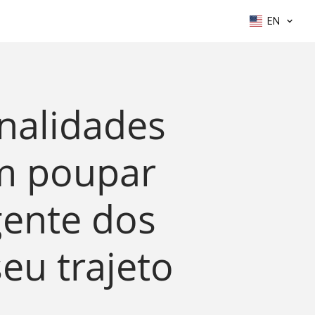
EN
onalidades
m poupar
gente dos
eu trajeto